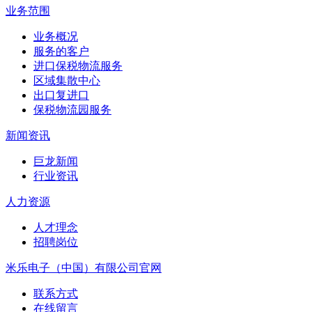
业务范围
业务概况
服务的客户
进口保税物流服务
区域集散中心
出口复进口
保税物流园服务
新闻资讯
巨龙新闻
行业资讯
人力资源
人才理念
招聘岗位
米乐电子（中国）有限公司官网
联系方式
在线留言