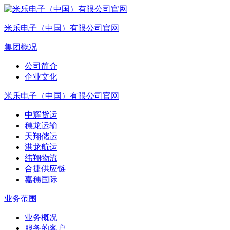
米乐电子（中国）有限公司官网
集团概况
公司简介
企业文化
米乐电子（中国）有限公司官网
中辉货运
穗龙运输
天翔储运
港龙航运
纬翔物流
合捷供应链
嘉穗国际
业务范围
业务概况
服务的客户