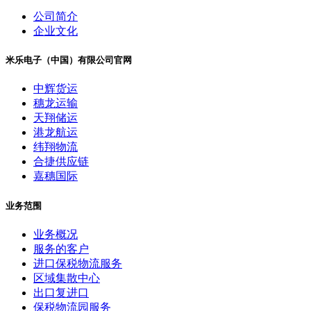
公司简介
企业文化
米乐电子（中国）有限公司官网
中辉货运
穗龙运输
天翔储运
港龙航运
纬翔物流
合捷供应链
嘉穗国际
业务范围
业务概况
服务的客户
进口保税物流服务
区域集散中心
出口复进口
保税物流园服务