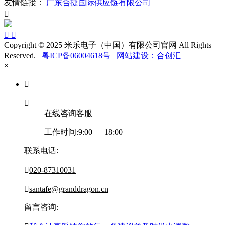
友情链接：
广东合捷国际供应链有限公司



Copyright © 2025 米乐电子（中国）有限公司官网 All Rights
Reserved.
粤ICP备06004618号
网站建设：合创汇
×


在线咨询客服
工作时间:9:00 — 18:00
联系电话:

020-87310031

santafe@granddragon.cn
留言咨询: